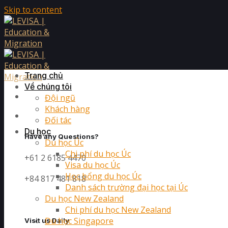
Skip to content
Trang chủ
Về chúng tôi
Đội ngũ
Khách hàng
Đối tác
Du học
Have any Questions?
Du học Úc
Chi phí du học Úc
+61 2 6185 4470
Visa du học Úc
Học bổng du học Úc
+84 817 481 818
Danh sách trường đại học tại Úc
Du học New Zealand
Chi phí du học New Zealand
Du học Singapore
Visit us Daily