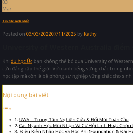
03
Mar
Tin tức mới nhất
Posted on
03/03/2022
07/11/2025
by
Kathy
University of Western Australia điểm
Khi
du học Úc
bạn không thể bỏ qua University of Western A
cứu đẳng cấp thế giới. Với danh tiếng vững chắc trong nhó
học tập mà còn là bệ phóng sự nghiệp vững chắc cho sinh v
Nội dung bài viết
UWA – Trung Tâm Nghiên Cứu & Đổi Mới Toàn Cầu
Các Ngành Học Mũi Nhọn Và Cơ Hội Linh Hoạt Chọn Lự
Điều Kiện Nhập Học Và Học Phí (Foundation & Đại Học