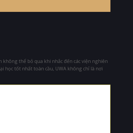
ên không thể bỏ qua khi nhắc đến các viện nghiên
i học tốt nhất toàn cầu, UWA không chỉ là nơi