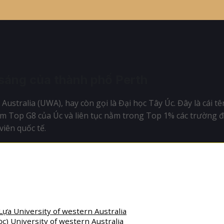
 sáng của thành phố Perth
ustralia (UWA), hay còn gọi là Đại học Tây Úc. Đây là cái t
m Top G8 của Úc và liên tục nằm trong Top 1% các trường đạ
iên quốc tế.
a University of western Australia
) University of western Australia