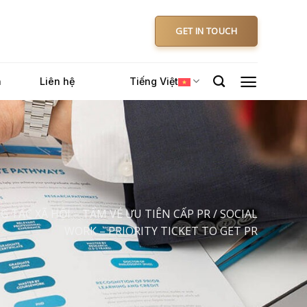
GET IN TOUCH
n
Liên hệ
Tiếng Việt
G TÁC XÃ HỘI – TẤM VÉ ƯU TIÊN CẤP PR / SOCIAL
WORK – PRIORITY TICKET TO GET PR