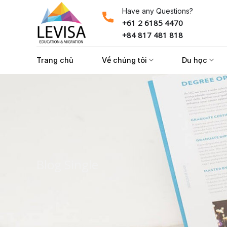
Skip
Have any Questions?
to
+61 2 6185 4470
content
+84 817 481 818
Trang chủ
Về chúng tôi
Du học
Blog Single