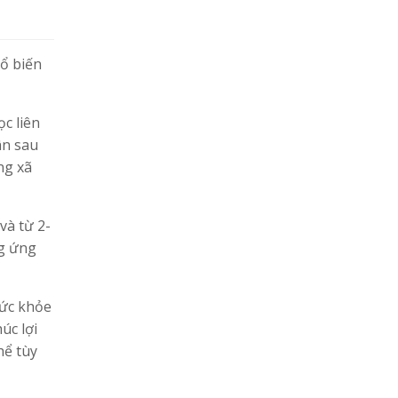
hổ biến
c liên
ân sau
ng xã
và từ 2-
ng ứng
sức khỏe
úc lợi
hể tùy