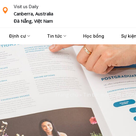
Visit us Daily
Canberra, Australia
Đà Nẵng, Việt Nam
Định cư
Tin tức
Học bổng
Sự kiệ
Trang chủ
»
Tin tức mới nhất
»
CÔN