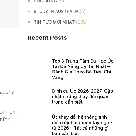
(6)
HỌC BỔNG
(6)
STUDY IN AUSTRALIA
(205)
TIN TỨC MỚI NHẤT
Recent Posts
Top 3 Trung Tâm Du Học Úc
Tại Đà Nẵng Uy Tín Nhất –
Đánh Giá Theo Bộ Tiêu Chí
Vàng
Định cư Úc 2026-2027: Cập
ational
nhật những thay đổi quan
trọng cần biết
ick from
Úc thay đổi hệ thống tính
t for
điểm định cư diện tay nghề
từ 2026 – Tất cả những gì
bạn cần biết