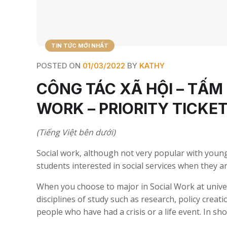
TIN TỨC MỚI NHẤT
POSTED ON
01/03/2022
BY
KATHY
CÔNG TÁC XÃ HỘI – TẤM 
WORK – PRIORITY TICKET
(Tiếng Việt bên dưới)
Social work, although not very popular with youn
students interested in social services when they arr
When you choose to major in Social Work at univer
disciplines of study such as research, policy crea
people who have had a crisis or a life event. In short