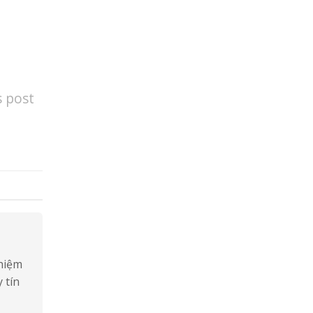
s post
ghiệm
 tín