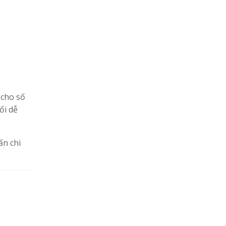
 cho số
ối dễ
ấn chi