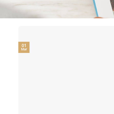
01
Mar