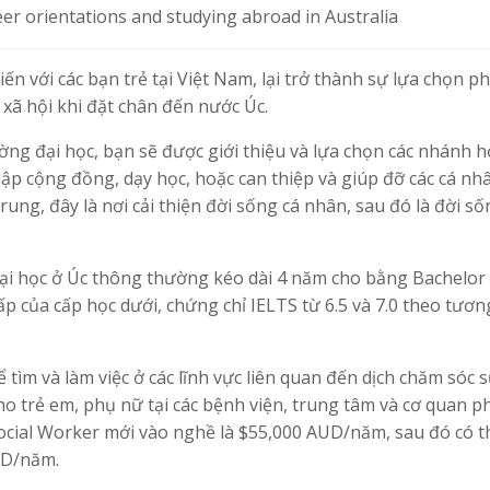
er orientations and studying abroad in Australia
ến với các bạn trẻ tại Việt Nam, lại trở thành sự lựa chọn p
xã hội khi đặt chân đến nước Úc.
ờng đại học, bạn sẽ được giới thiệu và lựa chọn các nhánh họ
 lập cộng đồng, dạy học, hoặc can thiệp và giúp đỡ các cá nh
ng, đây là nơi cải thiện đời sống cá nhân, sau đó là đời số
đại học ở Úc thông thường kéo dài 4 năm cho bằng Bachelor 
p của cấp học dưới, chứng chỉ IELTS từ 6.5 và 7.0 theo tươ
ể tìm và làm việc ở các lĩnh vực liên quan đến dịch chăm sóc 
o trẻ em, phụ nữ tại các bệnh viện, trung tâm và cơ quan ph
ocial Worker mới vào nghề là $55,000 AUD/năm, sau đó có t
UD/năm.