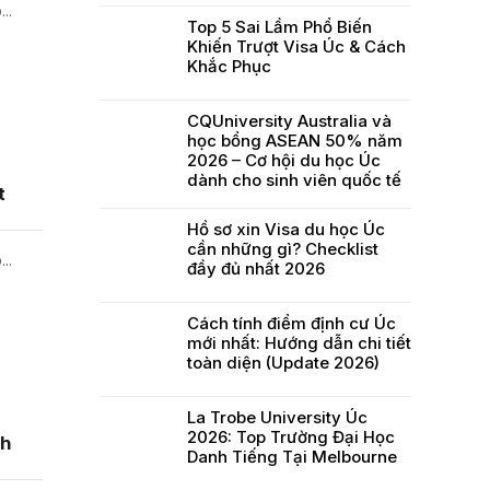
..
Top 5 Sai Lầm Phổ Biến
Khiến Trượt Visa Úc & Cách
Khắc Phục
CQUniversity Australia và
học bổng ASEAN 50% năm
2026 – Cơ hội du học Úc
dành cho sinh viên quốc tế
t
Hồ sơ xin Visa du học Úc
cần những gì? Checklist
..
đầy đủ nhất 2026
Cách tính điểm định cư Úc
mới nhất: Hướng dẫn chi tiết
toàn diện (Update 2026)
La Trobe University Úc
2026: Top Trường Đại Học
nh
Danh Tiếng Tại Melbourne