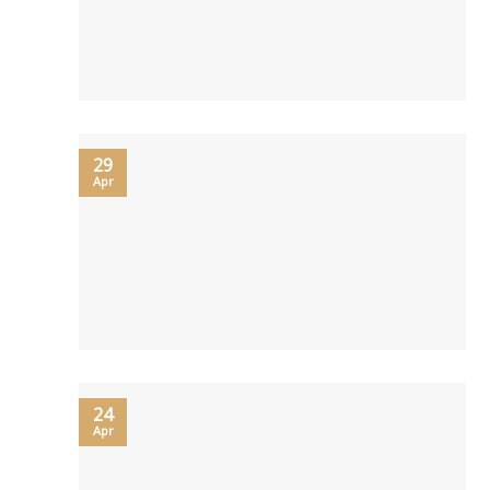
29
Apr
24
Apr