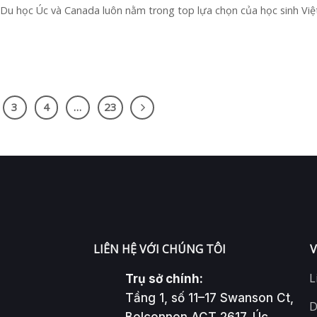
Du học Úc và Canada luôn nằm trong top lựa chọn của học sinh Việt.
3
4
…
23
LIÊN HỆ VỚI CHÚNG TÔI
V
L
Trụ sở chính:
Tầng 1, số 11–17 Swanson Ct,
D
Belconnen ACT 2617, Úc