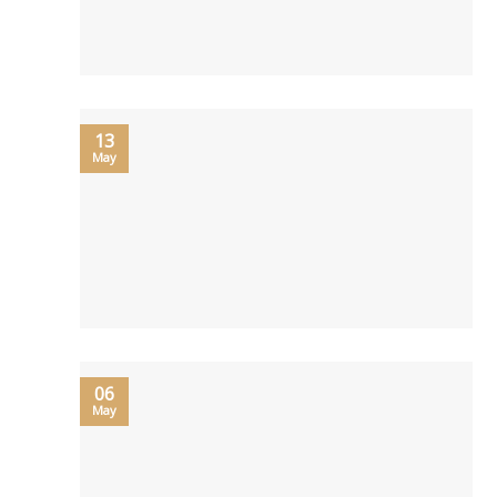
13
May
06
May