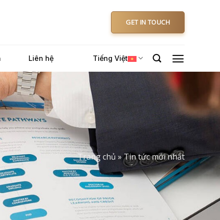
GET IN TOUCH
n
Liên hệ
Tiếng Việt
Trang chủ
»
Tin tức mới nhất