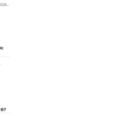
026...
ợc
.
26?