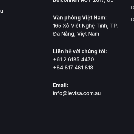
D
ầu
Văn phòng Việt Nam:
D
165 Xô Viết Nghệ Tĩnh, TP.
Đà Nẵng, Việt Nam
Liên hệ với chúng tôi:
+61 2 6185 4470
+84 817 481 818
Email:
info@levisa.com.au