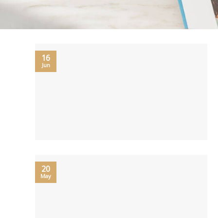
16
Jun
20
May