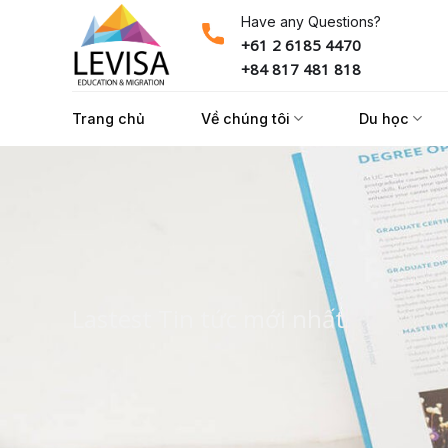
Skip
Have any Questions?
to
+61 2 6185 4470
content
+84 817 481 818
Trang chủ
Về chúng tôi
Du học
Lastest Tin tức mới nhất