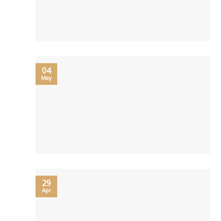
04
May
29
Apr