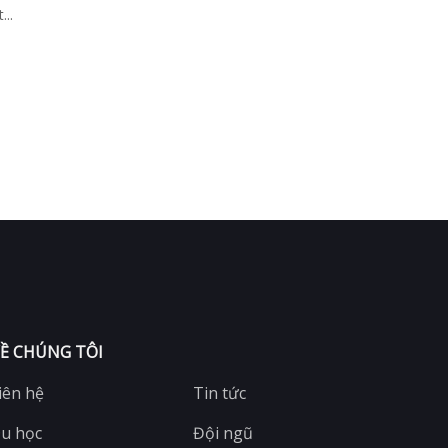
..
Ề CHÚNG TÔI
iên hệ
Tin tức
u học
Đội ngũ