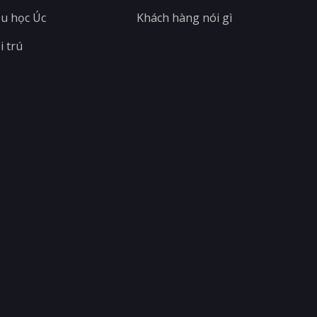
u học Úc
Khách hàng nói gì
i trú