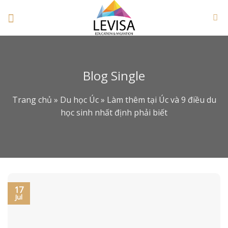
Skip
to
content
Blog Single
Trang chủ
»
Du học Úc
»
Làm thêm tại Úc và 9 điều du
học sinh nhất định phải biết
17
Jul