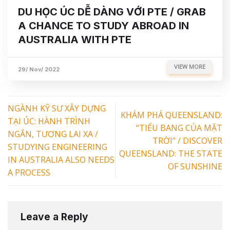
DU HỌC ÚC DỄ DÀNG VỚI PTE / GRAB
A CHANCE TO STUDY ABROAD IN
AUSTRALIA WITH PTE
VIEW MORE
29/ Nov/ 2022
NGÀNH KỸ SƯ XÂY DỰNG
KHÁM PHÁ QUEENSLAND:
TẠI ÚC: HÀNH TRÌNH
“TIỂU BANG CỦA MẶT
NGẮN, TƯƠNG LAI XA /
TRỜI” / DISCOVER
STUDYING ENGINEERING
QUEENSLAND: THE STATE
IN AUSTRALIA ALSO NEEDS
OF SUNSHINE
A PROCESS
Leave a Reply