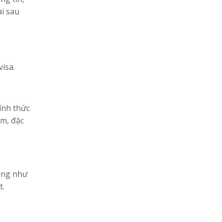
ài sau
isa.
hính thức
ớm, đặc
sung như
t.