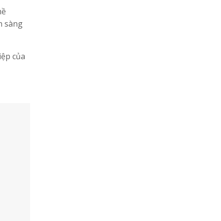
hề
n sàng
iệp của