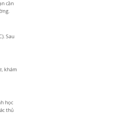
ạn cần
ường.
). Sau
tờ, khám
nh học
các thủ