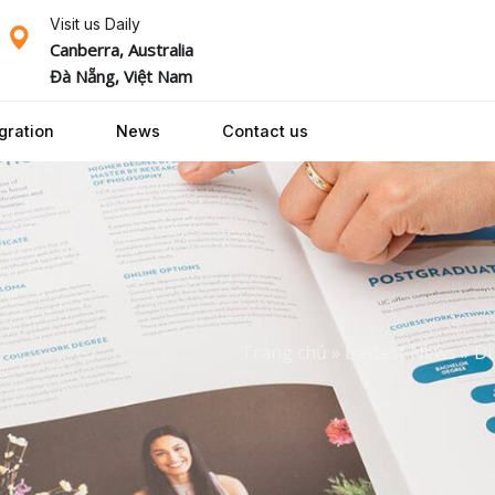
Visit us Daily
Canberra, Australia
Đà Nẵng, Việt Nam
gration
News
Contact us
Trang chủ
»
Lastest News
»
Du