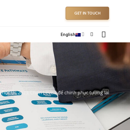
GET IN TOUCH
English
 học Úc 2023: Chọn Levisa để chinh phục tương lai