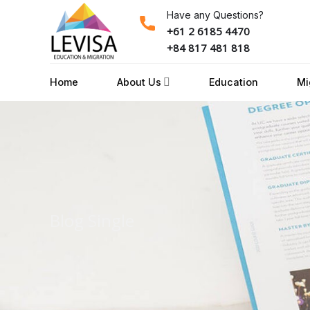
Skip
Have any Questions?
to
+61 2 6185 4470
content
+84 817 481 818
Home
About Us
Education
Mi
Blog Single