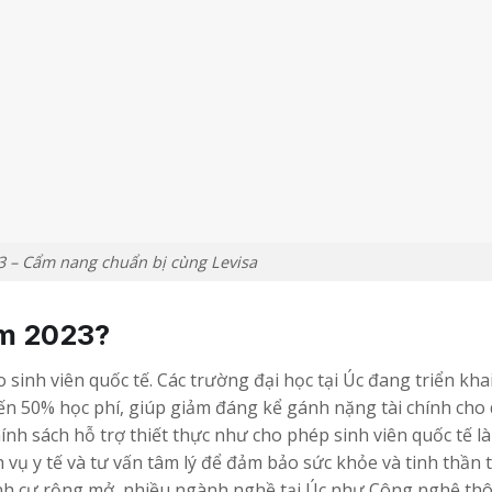
3 – Cẩm nang chuẩn bị cùng Levisa
ăm 2023?
 sinh viên quốc tế. Các trường đại học tại Úc đang triển kha
ến 50% học phí, giúp giảm đáng kể gánh nặng tài chính cho
ính sách hỗ trợ thiết thực như cho phép sinh viên quốc tế 
h vụ y tế và tư vấn tâm lý để đảm bảo sức khỏe và tinh thần 
định cư rộng mở, nhiều ngành nghề tại Úc như Công nghệ thô