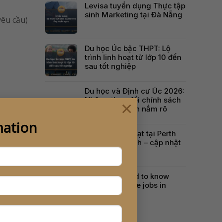
Levisa tuyển dụng Thực tập
sinh Marketing tại Đà Nẵng
yêu cầu)
Du học Úc bậc THPT: Lộ
trình linh hoạt từ lớp 10 đến
sau tốt nghiệp
Du học và Định cư Úc 2026:
Những thay đổi chính sách
×
quan trọng cần nắm rõ
mation
Chi phí sinh hoạt tại Perth
cho du học sinh – cập nhật
mới 2025-26
What you need to know
about part-time jobs in
Australia