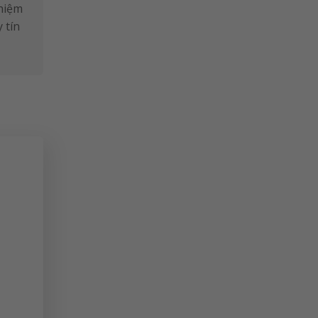
ghiệm
 tín