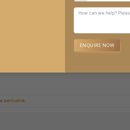
ENQUIRE NOW
Rate thi
Alternative:
he
permalink
.