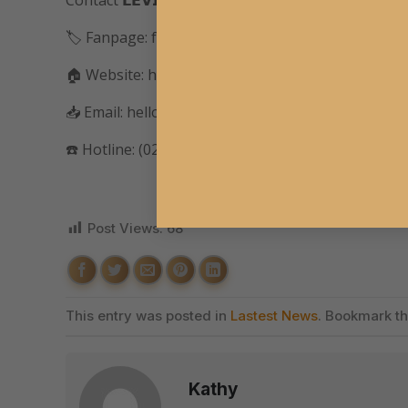
Contact 𝗟𝗘𝗩𝗜𝗦𝗔 for further consultation:
🏷 Fanpage: fb.com/levisaaustralia
🏠 Website: https://levisa.com.au/
📥 Email: hello@levisa.com.au
☎️ Hotline: (02) 6185 4470
Post Views:
68
This entry was posted in
Lastest News
. Bookmark t
Kathy