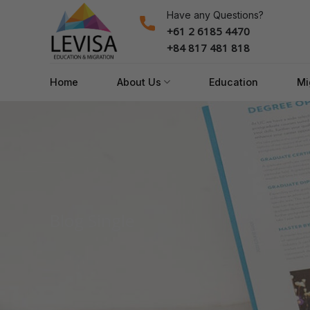
Skip
Have any Questions?
to
+61 2 6185 4470
content
+84 817 481 818
Home
About Us
Education
Mi
Blog Single