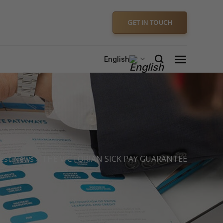
GET IN TOUCH
English
test News
»
THE VICTORIAN SICK PAY GUARANTEE