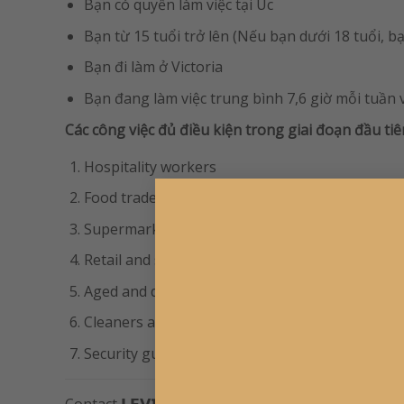
Bạn có quyền làm việc tại Úc
Bạn từ 15 tuổi trở lên (Nếu bạn dưới 18 tuổi, 
Bạn đi làm ở Victoria
Bạn đang làm việc trung bình 7,6 giờ mỗi tuần 
Các công việc đủ điều kiện trong giai đoạn đầu ti
Hospitality workers
Food trades workers and food preparation assi
Supermarket workers
Retail and sales assistants
Aged and disability care workers
Cleaners and laundry workers
Security guards