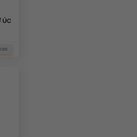
Ư ÚC
MORE