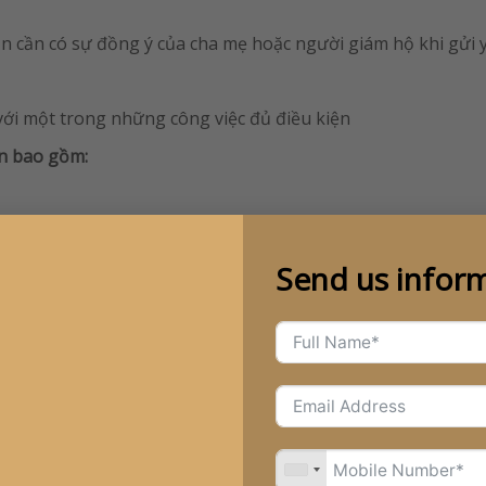
bạn cần có sự đồng ý của cha mẹ hoặc người giám hộ khi gửi 
với một trong những công việc đủ điều kiện
ên bao gồm:
stants
Send us infor