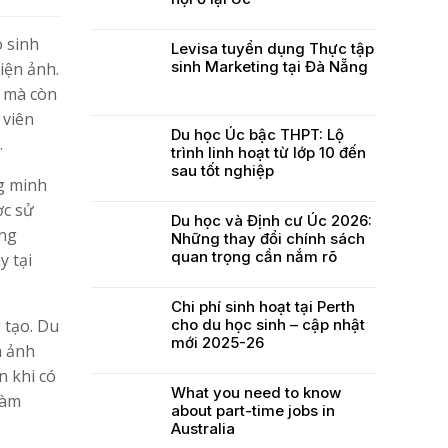
o sinh
Levisa tuyển dụng Thực tập
sinh Marketing tại Đà Nẵng
iện ảnh.
m mà còn
 viên
Du học Úc bậc THPT: Lộ
.
trình linh hoạt từ lớp 10 đến
sau tốt nghiệp
g minh
ợc sử
Du học và Định cư Úc 2026:
ăng
Những thay đổi chính sách
quan trọng cần nắm rõ
y tại
Chi phí sinh hoạt tại Perth
cho du học sinh – cập nhật
 tạo. Du
mới 2025-26
m ảnh
n khi có
What you need to know
Làm
about part-time jobs in
Australia