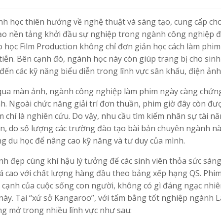
nh học thiên hướng về nghệ thuật và sáng tạo, cung cấp ch
tạo nền tảng khởi đầu sự nghiệp trong ngành công nghiệp đ
heo học Film Production không chỉ đơn giản học cách làm phi
 tiễn. Bên cạnh đó, ngành học này còn giúp trang bị cho sinh
n các kỹ năng biểu diễn trong lĩnh vực sân khấu, điện ảnh
qua màn ảnh, ngành công nghiệp làm phim ngày càng chứn
h. Ngoài chức năng giải trí đơn thuần, phim giờ đây còn đư
chí là nghiên cứu. Do vậy, nhu cầu tìm kiếm nhân sự tài n
ên, do số lượng các trường đào tạo bài bản chuyên ngành nà
ng du học để nâng cao kỹ năng và tư duy của mình.
h đẹp cùng khí hậu lý tưởng để các sinh viên thỏa sức sáng
á cao với chất lượng hàng đầu theo bảng xếp hạng QS. Phi
 cạnh của cuộc sống con người, không có gì đáng ngạc nhiê
 này. Tại “xứ sở Kangaroo”, với tấm bằng tốt nghiệp ngành 
ộng mở trong nhiều lĩnh vực như sau: