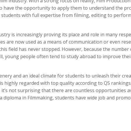
film industry. With a strong focus on reality, Film Production
so have the opportunity to apply them to understand the pro
ip students with full expertise from filming, editing to perfo
dustry is increasingly proving its place and role in many respe
ies are now used as a means of communication or even rese
 this field has never stopped. However, because the number 
all, young people often tend to study abroad to improve their
nery and an ideal climate for students to unleash their creat
 is highly regarded with top quality according to QS rankings.
, it’s not surprising that there are countless opportunities a
th a diploma in Filmmaking, students have wide job and promo