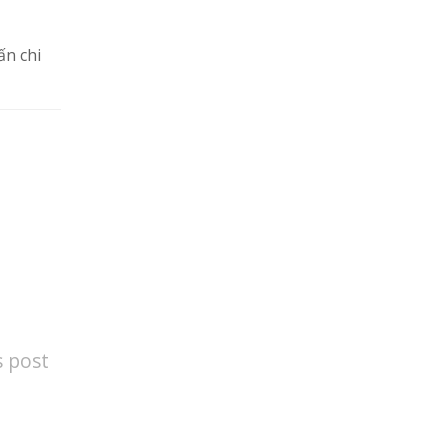
ấn chi
s post