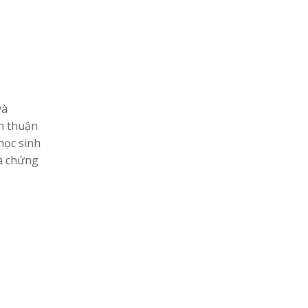
và
ện thuận
học sinh
à chứng