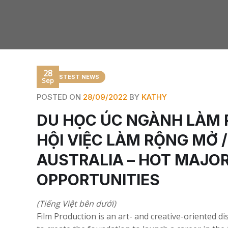
28
LASTEST NEWS
Sep
POSTED ON
28/09/2022
BY
KATHY
DU HỌC ÚC NGÀNH LÀM 
HỘI VIỆC LÀM RỘNG MỞ 
AUSTRALIA – HOT MAJOR
OPPORTUNITIES
(Tiếng Việt bên dưới)
Film Production is an art- and creative-oriented di