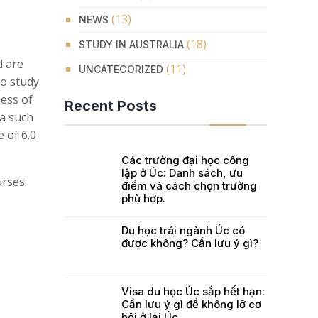
(13)
NEWS
(18)
STUDY IN AUSTRALIA
d are
(11)
UNCATEGORIZED
to study
ness of
Recent Posts
ia such
e of 6.0
Các trường đại học công
lập ở Úc: Danh sách, ưu
urses:
điểm và cách chọn trường
phù hợp.
Du học trái ngành Úc có
được không? Cần lưu ý gì?
Visa du học Úc sắp hết hạn:
Cần lưu ý gì để không lỡ cơ
hội ở lại Úc