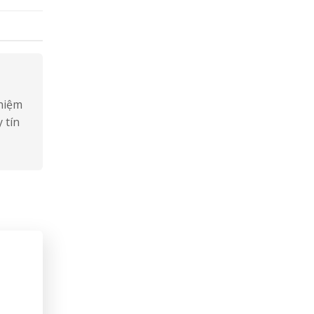
ghiệm
 tín