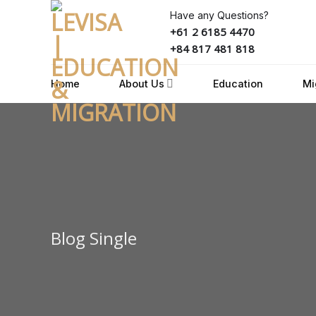
Skip
Have any Questions?
to
+61 2 6185 4470
content
+84 817 481 818
Home
About Us
Education
Mi
Blog Single