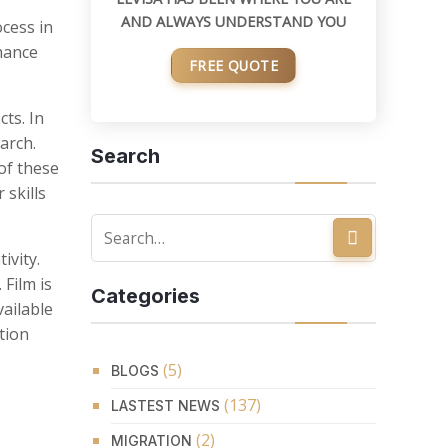
AND ALWAYS UNDERSTAND YOU
cess in
rmance
FREE QUOTE
cts. In
arch.
Search
of these
 skills
ivity.
 Film is
Categories
vailable
tion
(5)
BLOGS
(137)
LASTEST NEWS
(2)
MIGRATION