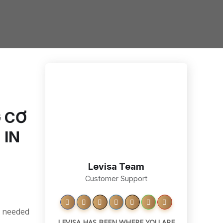
 CƠ
 IN
Levisa Team
Customer Support
ce needed
LEVISA HAS BEEN WHERE YOU ARE