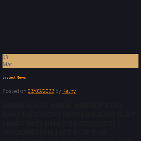
03
Mar
Lastest News
Posted on
03/03/2022
by
Kathy
DANH SÁCH NGHỀ NGHIỆP CHO
KHU VỰC NORTHERN INLAND (CẬP
NHẬT MỚI NHẤT 28/02/2022) /
OCCUPATION LIST FOR THE