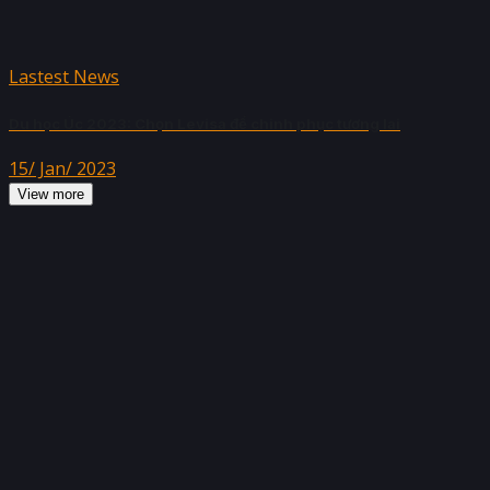
Lastest News
Du học Úc 2023: Chọn Levisa để chinh phục tương lai
15/ Jan/ 2023
View more