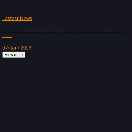
Lastest News
TOP 5 TƯ VẤN DU HỌC VÀ ĐỊNH CƯ ÚC / LEVISA – XIN CHÀO VIỆT
NAM
07/ Jan/ 2023
View more