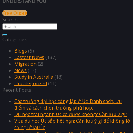
UNDERSTAND YOU
Free Quote
Search
Categories
Blogs
(5)
Lastest News
(137)
Migration
(2)
News
(13)
Study in Australia
(18)
Uncategorized
(11)
Recent Posts
Các trường đại học công lập ở Úc: Danh sách, ưu
điểm và cách chọn trường phù hợp.
Du học trái ngành Úc có được không? Cần lưu ý gì?
Visa du học Úc sắp hết hạn: Cần lưu ý gì để không lỡ
cơ hội ở lại Úc