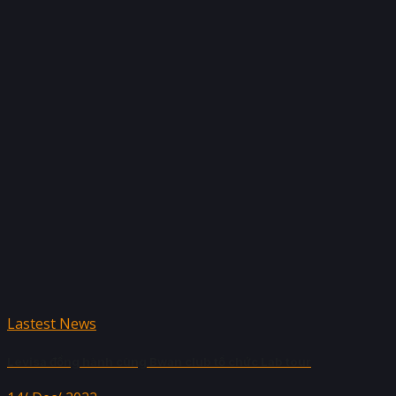
Lastest News
Levisa đồng hành cùng Bwan club tổ chức Lab tour