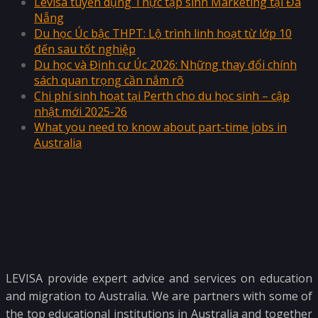
Levisa tuyển dụng Thực tập sinh Marketing tại Đà
Nẵng
Du học Úc bậc THPT: Lộ trình linh hoạt từ lớp 10
đến sau tốt nghiệp
Du học và Định cư Úc 2026: Những thay đổi chính
sách quan trọng cần nắm rõ
Chi phí sinh hoạt tại Perth cho du học sinh – cập
nhật mới 2025-26
What you need to know about part-time jobs in
Australia
LEVISA provide expert advice and services on education
and migration to Australia. We are partners with some of
the top educational institutions in Australia and together