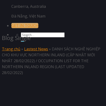
Canberra, Australia
Đà Nẵng, Việt Nam
GET IN TOUCH
Blog Single
Trang chủ
»
Lastest News
»
DANH SÁCH NGHỀ NGHIỆP
CHO KHU VỰC NORTHERN INLAND (CẬP NHẬT MỚI
NHẤT 28/02/2022) / OCCUPATION LIST FOR THE
NORTHERN INLAND REGION (LAST UPDATED
28/02/2022)