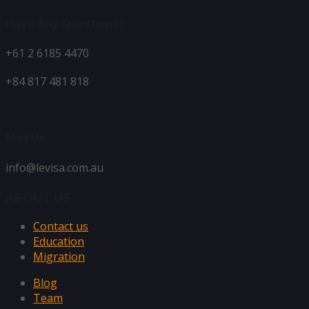
Have Any Questions?
+61 2 6185 4470
+84 817 481 818
Mail Us
info@levisa.com.au
ABOUT US
Contact us
Education
Migration
Blog
Team