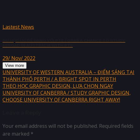
Lastest News
DU HỌC ÚC DỄ DÀNG VỚI PTE / GRAB A CHANCE TO STUDY
ABROAD IN AUSTRALIA WITH PTE
29/ Nov/ 2022
View more
UNIVERSITY OF WESTERN AUSTRALIA – ĐIỂM SÁNG TẠI
THÀNH PHỐ PERTH / A BRIGHT SPOT IN PERTH
THEO HỌC GRAPHIC DESIGN, LỰA CHỌN NGAY
UNIVERSITY OF CANBERRA / STUDY GRAPHIC DESIGN,
CHOOSE UNIVERSITY OF CANBERRA RIGHT AWAY!
Leave a Reply
Your email address will not be published.
Required fields
are marked
*