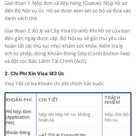
Giai đoạn 1: Nộp đơn và Xếp hàng (Queue): Nộp hồ sơ
đến Bộ Nội vụ Úc. Hồ sơ được xem xét sơ bộ và đưa vào
danh sách chờ.
Giai đoạn 2: Xử lý và Cấp Visa (Grant): Khi hồ sơ của bạn
đến gần ngày được cấp, Bộ Nội vụ sẽ gửi thư yêu cầu
hoàn tất các thủ tục như: khám sức khỏe, kiểm tra lý
lịch tư pháp, đóng Khoản Đóng Góp (Contribution Fee)
và đặt cọc Bảo Lãnh Tài Chính (AoS).
2. Chi Phí Xin Visa 143 Úc
Visa 143 có ba khoản chi phí chính bắt buộc:
TRÁCH
KHOẢN PHÍ
CHI TIẾT
NHIỆM
Phí Nộp Đơn
Nộp khi nộp hồ sơ, không
Nộp cho Bộ
(Application
hoàn lại.
Nội vụ
Fee)
Khoản Đóng
~47,755 AUD/người lớn.