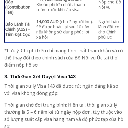
Góp
Nộp cho Bộ
Khoản phí lớn nhất, thanh
(Contribution
Nội vụ
toán trước khi cấp visa.
Fee)
14,000 AUD
(cho 2 người lớn).
Người bảo
Bảo Lãnh Tài
Sẽ được hoàn lại sau 10 năm
lãnh đặt cọc
Chính (AoS) –
nếu không sử dụng phúc lợi
cho Chính
Tiền Đặt Cọc
xã hội.
phủ Úc
*Lưu ý: Chi phí trên chỉ mang tính chất tham khảo và có
thể thay đổi theo chính sách của Bộ Nội vụ Úc tại thời
điểm nộp hồ sơ.
3. Thời Gian Xét Duyệt Visa 143
Thời gian xử lý Visa 143 đã được rút ngắn đáng kể so
với visa không đóng góp:
Thời gian chờ đợi trung bình: Hiện tại, thời gian xử lý
thường là 5 – 6 năm kể từ ngày nộp đơn, tùy thuộc vào
số lượng suất cấp visa hàng năm và độ phức tạp của hồ
sơ.