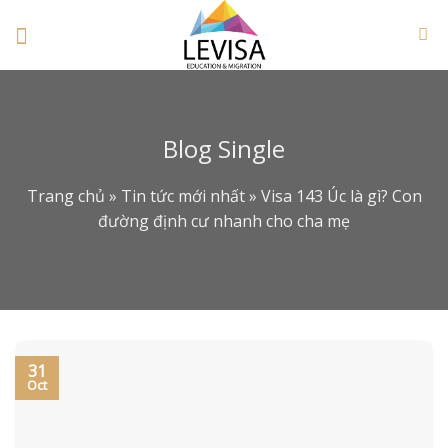
Skip
to
content
Blog Single
Trang chủ
»
Tin tức mới nhất
»
Visa 143 Úc là gì? Con
đường định cư nhanh cho cha mẹ
31
Oct