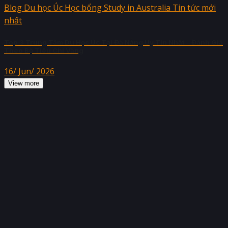
Blog Du học Úc Học bổng Study in Australia Tin tức mới
nhất
Top 3 Trung Tâm Du Học Úc Tại Đà Nẵng Uy Tín Nhất – Đánh Giá
Theo Bộ Tiêu Chí Vàng
16/ Jun/ 2026
View more