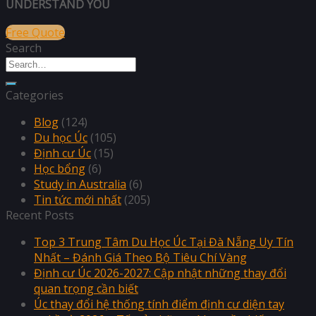
UNDERSTAND YOU
Free Quote
Search
Categories
Blog
(124)
Du học Úc
(105)
Định cư Úc
(15)
Học bổng
(6)
Study in Australia
(6)
Tin tức mới nhất
(205)
Recent Posts
Top 3 Trung Tâm Du Học Úc Tại Đà Nẵng Uy Tín
Nhất – Đánh Giá Theo Bộ Tiêu Chí Vàng
Định cư Úc 2026-2027: Cập nhật những thay đổi
quan trọng cần biết
Úc thay đổi hệ thống tính điểm định cư diện tay