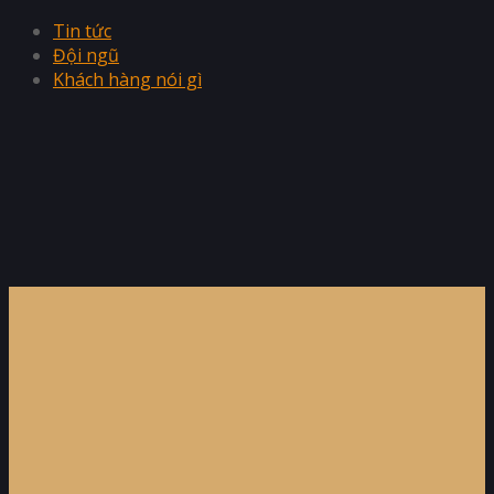
Tin tức
Đội ngũ
Khách hàng nói gì