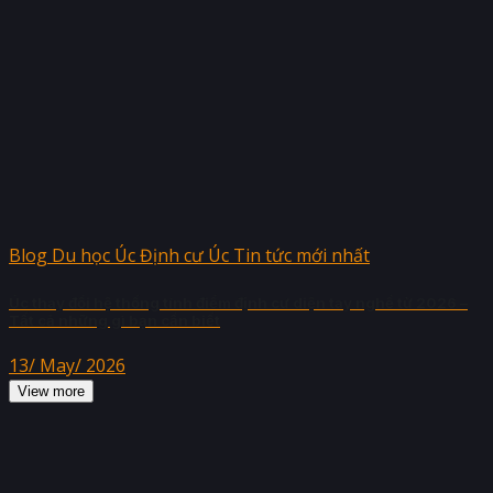
Blog Du học Úc Định cư Úc Tin tức mới nhất
Úc thay đổi hệ thống tính điểm định cư diện tay nghề từ 2026 –
Tất cả những gì bạn cần biết
13/ May/ 2026
View more