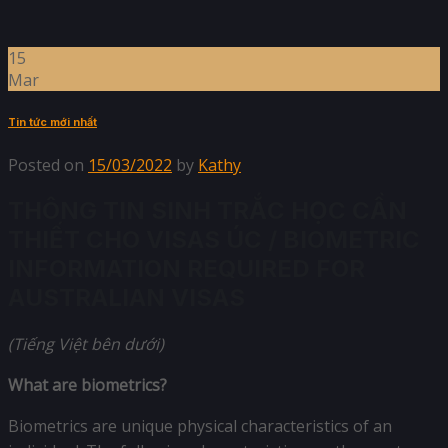
15
Mar
Tin tức mới nhất
Posted on
15/03/2022
by
Kathy
THÔNG TIN SINH TRẮC HỌC CẦN
THIẾT CHO VISAS ÚC / BIOMETRIC
INFORMATION REQUIRED FOR
AUSTRALIAN VISAS
(Tiếng Việt bên dưới)
What are biometrics?
Biometrics are unique physical characteristics of an