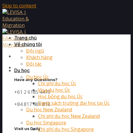
Skip to content
Trang chủ
Về chúng tôi
Đội ngũ
Khách hàng
Đối tác
Du học
Du học Úc
Have any Questions?
Chi phí du học Úc
Visa du học Úc
+61 2 6185 4470
Học bổng du học Úc
Danh sách trường đại học tại Úc
+84 817 481 818
Du học New Zealand
Chi phí du học New Zealand
Du học Singapore
Chi phí du học Singapore
Visit us Daily