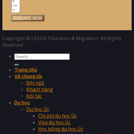
ENQUIRE NOW
Copyright © LEVISA Education & Migration. All Rights
Reserved
Trang chủ
Về chúng tôi
Đội ngũ
Khách hàng
Đối tác
Du học
Du học Úc
Chi phí du học Úc
Visa du học Úc
Học bổng du học Úc