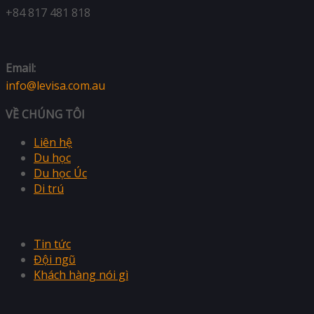
+84 817 481 818
Email:
info@levisa.com.au
VỀ CHÚNG TÔI
Liên hệ
Du học
Du học Úc
Di trú
Tin tức
Đội ngũ
Khách hàng nói gì