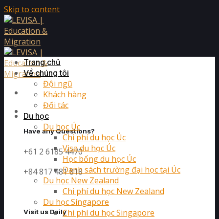
Skip to content
Trang chủ
Về chúng tôi
Đội ngũ
Khách hàng
Đối tác
Du học
Du học Úc
Have any Questions?
Chi phí du học Úc
Visa du học Úc
+61 2 6185 4470
Học bổng du học Úc
Danh sách trường đại học tại Úc
+84 817 481 818
Du học New Zealand
Chi phí du học New Zealand
Du học Singapore
Chi phí du học Singapore
Visit us Daily