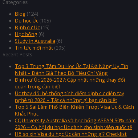
Categories
Blog
(124)
Du học Úc
(105)
Định cư Úc
(15)
Học bổng
(6)
Study in Australia
(6)
Tin tức mới nhất
(205)
Recent Posts
Top 3 Trung Tâm Du Học Úc Tại Đà Nẵng Uy Tín
Nhất – Đánh Giá Theo Bộ Tiêu Chí Vàng
Định cư Úc 2026-2027: Cập nhật những thay đổi
quan trọng cần biết
Úc thay đổi hệ thống tính điểm định cư diện tay
nghề từ 2026 – Tất cả những gì bạn cần biết
Top 5 Sai Lầm Phổ Biến Khiến Trượt Visa Úc & Cách
Khắc Phục
CQUniversity Australia và học bổng ASEAN 50% năm
2026 – Cơ hội du học Úc dành cho sinh viên quốc tế
Hồ sơ xin Visa du học Úc cần những gì? Checklist