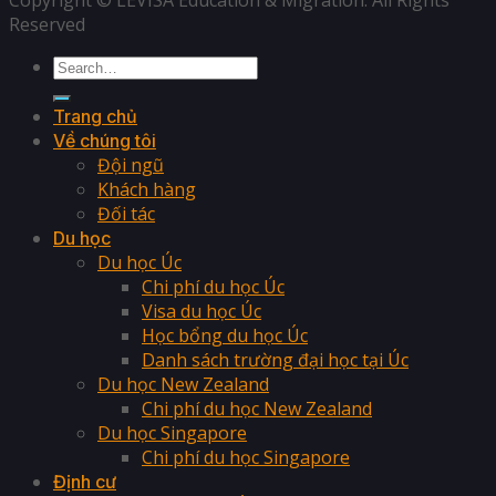
Reserved
Trang chủ
Về chúng tôi
Đội ngũ
Khách hàng
Đối tác
Du học
Du học Úc
Chi phí du học Úc
Visa du học Úc
Học bổng du học Úc
Danh sách trường đại học tại Úc
Du học New Zealand
Chi phí du học New Zealand
Du học Singapore
Chi phí du học Singapore
Định cư