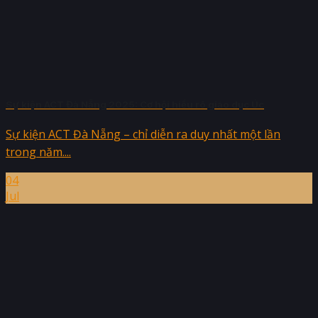
Sự kiện ACT Đà Nẵng 2025: Cơ hội hiểu rõ giáo dục Úc
Sự kiện ACT Đà Nẵng – chỉ diễn ra duy nhất một lần
trong năm....
04
Jul