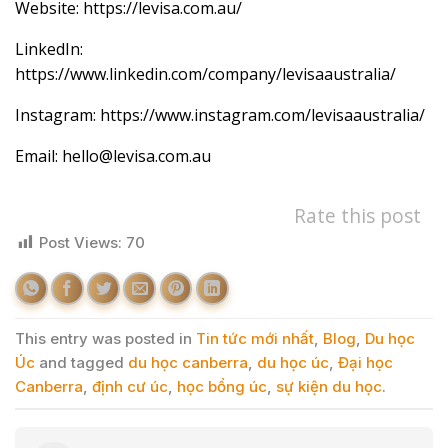
Website: https://levisa.com.au/
LinkedIn:
https://www.linkedin.com/company/levisaaustralia/
Instagram:
https://www.instagram.com/levisaaustralia/
Email: hello@levisa.com.au
Rate this post
Post Views:
70
This entry was posted in
Tin tức mới nhất
,
Blog
,
Du học
Úc
and tagged
du học canberra
,
du học úc
,
Đại học
Canberra
,
định cư úc
,
học bổng úc
,
sự kiện du học
.