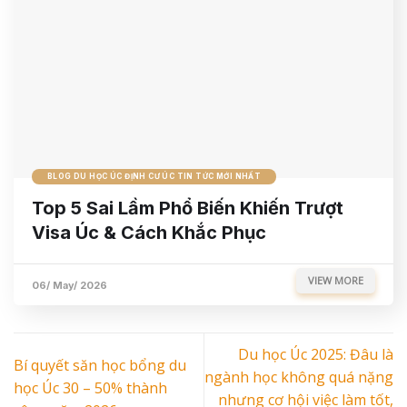
BLOG DU HỌC ÚC ĐỊNH CƯ ÚC TIN TỨC MỚI NHẤT
Top 5 Sai Lầm Phổ Biến Khiến Trượt
Visa Úc & Cách Khắc Phục
VIEW MORE
06/ May/ 2026
Du học Úc 2025: Đâu là
Bí quyết săn học bổng du
ngành học không quá nặng
học Úc 30 – 50% thành
nhưng cơ hội việc làm tốt,