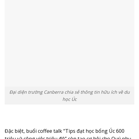
Đại diện trường Canberra chia sẻ thông tin hữu ích về du
học Úc
Đặc biệt, buổi coffee talk “Tips đạt học bổng Úc 600
triệu và công việc triệu đô” còn tạo cơ hội cho Quý phụ