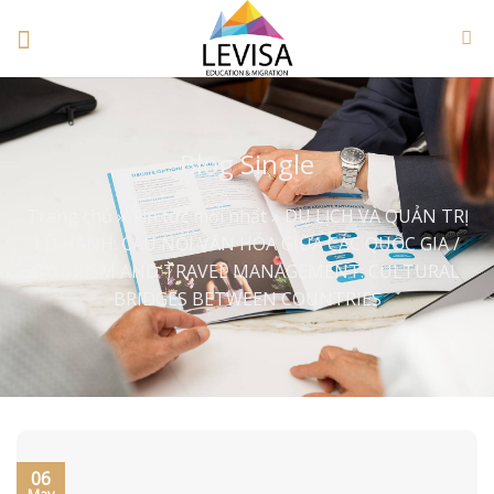
Skip
to
content
Blog Single
Trang chủ
»
Tin tức mới nhất
»
DU LỊCH VÀ QUẢN TRỊ
LỮ HÀNH: CẦU NỐI VĂN HÓA GIỮA CÁC QUỐC GIA /
TOURISM AND TRAVEL MANAGEMENT: CULTURAL
BRIDGES BETWEEN COUNTRIES
06