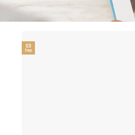
03
Sep