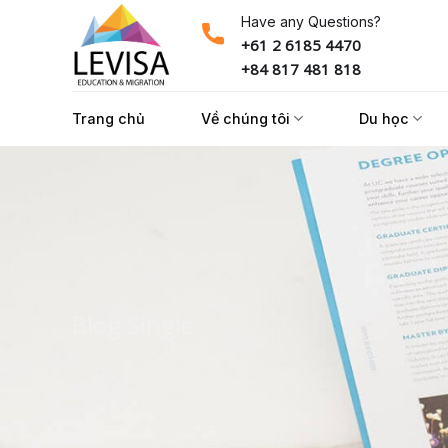
Skip
Have any Questions?
to
+61 2 6185 4470
content
+84 817 481 818
Trang chủ
Về chúng tôi
Du học
Blog Single