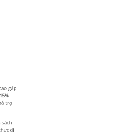
 cao gấp
 15%
hỗ trợ
h sách
thực di