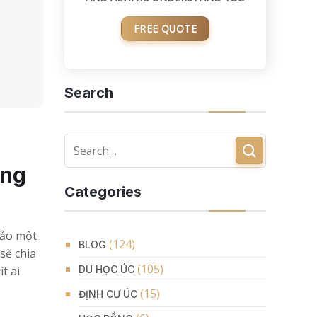
FREE QUOTE
Search
ơng
Categories
bảo một
(124)
BLOG
sẽ chia
(105)
t ai
DU HỌC ÚC
(15)
ĐỊNH CƯ ÚC