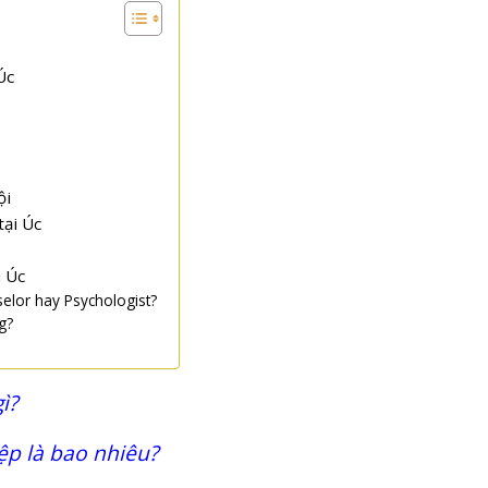
Úc
ội
tại Úc
i Úc
selor hay Psychologist?
g?
ì?
ệp là bao nhiêu?