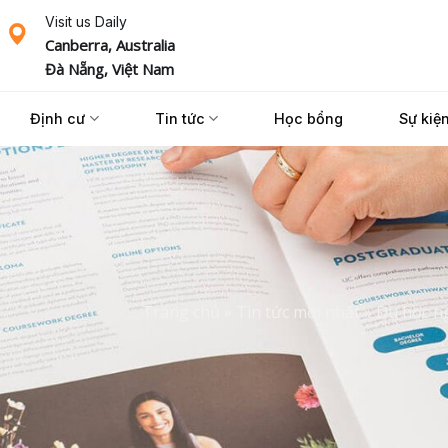
Visit us Daily
Canberra, Australia
Đà Nẵng, Việt Nam
Định cư
Tin tức
Học bổng
Sự kiệ
Trang chủ
»
Tin tức mới nhất
»
Du học ng