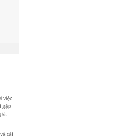
i việc
i gặp
ià,
và cải