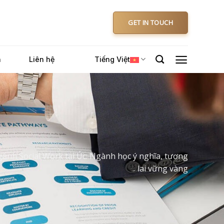
GET IN TOUCH
n
Liên hệ
Tiếng Việt
ành Social Work tại Úc: Ngành học ý nghĩa, tương
lai vững vàng