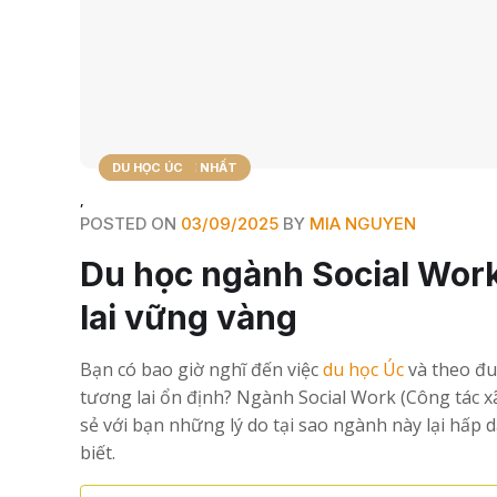
TIN TỨC MỚI NHẤT
DU HỌC ÚC
,
POSTED ON
03/09/2025
BY
MIA NGUYEN
Du học ngành Social Work
lai vững vàng
Bạn có bao giờ nghĩ đến việc
du học Úc
và theo đu
tương lai ổn định? Ngành Social Work (Công tác xã 
sẻ với bạn những lý do tại sao ngành này lại hấp d
biết.