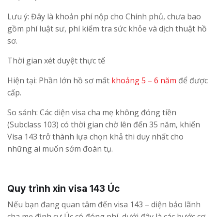
Lưu ý: Đây là khoản phí nộp cho Chính phủ, chưa bao
gồm phí luật sư, phí kiểm tra sức khỏe và dịch thuật hồ
sơ.
Thời gian xét duyệt thực tế
Hiện tại: Phần lớn hồ sơ mất
khoảng 5 – 6 năm
để được
cấp.
So sánh: Các diện visa cha mẹ không đóng tiền
(Subclass 103) có thời gian chờ lên đến 35 năm, khiến
Visa 143 trở thành lựa chọn khả thi duy nhất cho
những ai muốn sớm đoàn tụ.
Quy trình xin visa 143 Úc
Nếu bạn đang quan tâm đến visa 143 – diện bảo lãnh
cha mẹ định cư Úc có đóng phí, dưới đây là các bước cơ