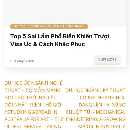
BLOG DU HỌC ÚC ĐỊNH CƯ ÚC TIN TỨC MỚI NHẤT
Top 5 Sai Lầm Phổ Biến Khiến Trượt
Visa Úc & Cách Khắc Phục
VIEW MORE
06/ May/ 2026
DU HỌC ÚC NGÀNH NGHỆ
THUẬT – BỘ MÔN MANG
DU HỌC NGÀNH KỸ THUẬT
HƠI THỞ THỜI ĐẠI LÂU
– CƠ KHÍ: NGÀNH HỌC
ĐỜI NHẤT TRÊN THẾ GIỚI
ĐANG LÊN TẠI XỨ SỞ
/ STUDYING ABROAD IN
CHUỘT TÚI / MECHANICAL
AUSTRALIA FOR ART – THE
ENGINEERING: A GROWING
OLDEST BREATH-TAKING
MAJOR IN AUSTRALIA