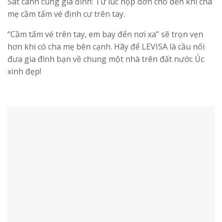
Sát cánh cùng gia đình: Từ lúc nộp đơn cho đến khi cha
mẹ cầm tấm vé định cư trên tay.
“Cầm tấm vé trên tay, em bay đến nơi xa” sẽ trọn vẹn
hơn khi có cha mẹ bên cạnh. Hãy để LEVISA là cầu nối
đưa gia đình bạn về chung một nhà trên đất nước Úc
xinh đẹp!